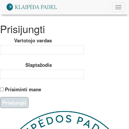
Toggl
navig
Prisijungti
Vartotojo vardas
Slaptažodis
Prisiminti mane