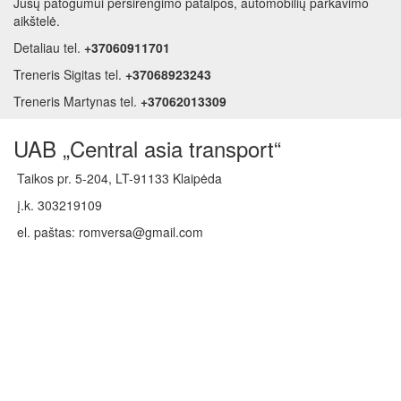
Jūsų patogumui persirengimo patalpos, automobilių parkavimo
aikštelė.
Detaliau tel.
+37060911701
Treneris Sigitas tel.
+37068923243
Treneris Martynas tel.
+37062013309
UAB „Central asia transport“
Taikos pr. 5-204, LT-91133 Klaipėda
į.k. 303219109
el. paštas: romversa@gmail.com