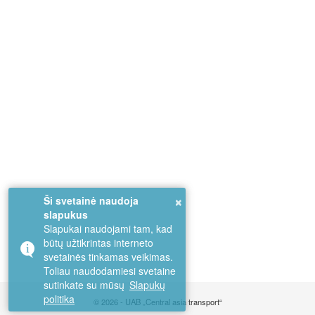
×
Ši svetainė naudoja
slapukus
Slapukai naudojami tam, kad
būtų užtikrintas interneto
svetainės tinkamas veikimas.
Toliau naudodamiesi svetaine
sutinkate su mūsų
Slapukų
politika
© 2026 - UAB „Central asia transport“