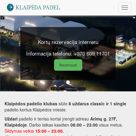
Toggl
navig
Kortų rezervacija internetu
Informacija telefonu: +370 609 11701
Rezervuoti
Klaipėdos padelio klubas
siūlo
8 uždarus classic ir 1 single
padelio kortus Klaipėdos mieste.
Uždari
padelio ir teniso kortai įrengti adresu
Arimų g. 27F,
Klaipėdoje
. Darbo laikas kasdien
08:00 – 23:00
visus metus.
Šildymas veikia
15:00 – 23:00.